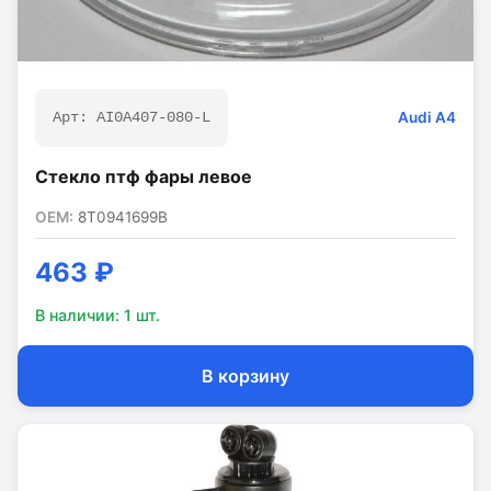
Audi
A4
Арт:
AI0A407-080-L
Стекло птф фары левое
OEM:
8T0941699B
463 ₽
В наличии:
1
шт.
В корзину