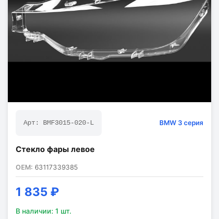
BMW
3 серия
Арт:
BMF3015-020-L
Стекло фары левое
OEM:
63117339385
1 835 ₽
В наличии:
1
шт.