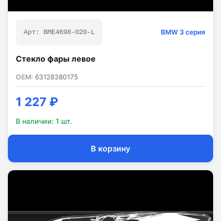
BMW
3 серия
Арт:
BME4698-020-L
Стекло фары левое
OEM:
63128380175
1 227 ₽
В наличии:
1
шт.
В корзину