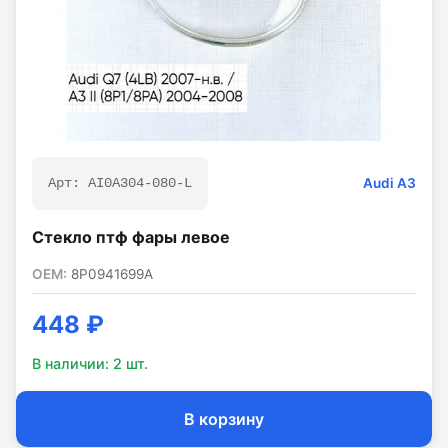
Audi
A3
Арт:
AI0A304-080-L
Стекло птф фары левое
OEM:
8P0941699A
448 ₽
В наличии:
2
шт.
В корзину