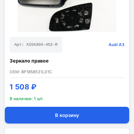
Audi
A3
Арт:
AI0A304-452-R
Зеркало правое
OEM:
8P1858531L01C
1 508 ₽
В наличии:
1
шт.
В корзину