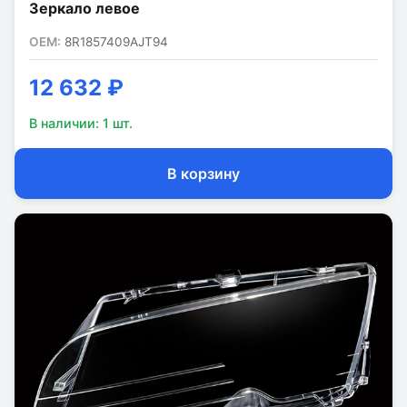
Зеркало левое
OEM:
8R1857409AJT94
12 632 ₽
В наличии:
1
шт.
В корзину