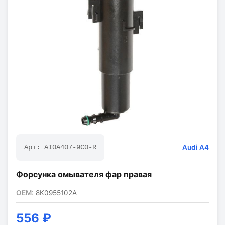
Audi
A4
Арт:
AI0A407-9C0-R
Форсунка омывателя фар правая
OEM:
8K0955102A
556 ₽