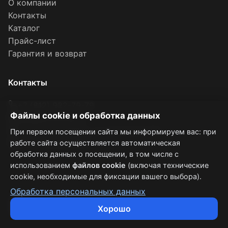
О компании
Контакты
Каталог
Прайс-лист
Гарантия и возврат
Контакты
+7 (812) 922-79-79
Файлы cookie и обработка данных
spb@autobody.ru
г. Санкт-Петербург, ул. Смоляная 13к1
При первом посещении сайта мы информируем вас: при
Пн–Пт: 09:00–18:00
работе сайта осуществляется автоматическая
обработка данных о посещении, в том числе с
использованием
файлов cookie
(включая технические
cookie, необходимые для фиксации вашего выбора).
Обработка персональных данных
Хорошо