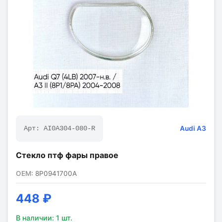
Audi
A3
Арт:
AI0A304-080-R
Стекло птф фары правое
OEM:
8P0941700A
448 ₽
В наличии:
1
шт.