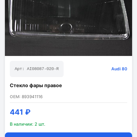
Audi
80
Арт:
AI08087-020-R
Стекло фары правое
OEM:
893941116
441 ₽
В наличии:
2
шт.