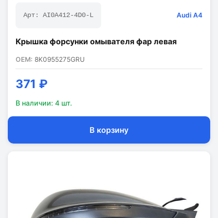
Audi
A4
Арт:
AI0A412-4D0-L
Крышка форсунки омывателя фар левая
OEM:
8K0955275GRU
371 ₽
В наличии:
4
шт.
В корзину