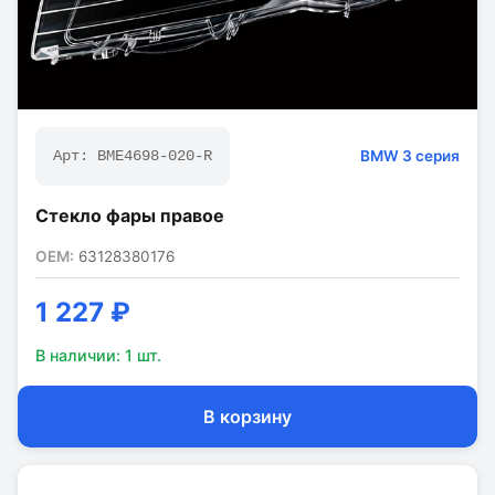
BMW
3 серия
Арт:
BME4698-020-R
Стекло фары правое
OEM:
63128380176
1 227 ₽
В наличии:
1
шт.
В корзину