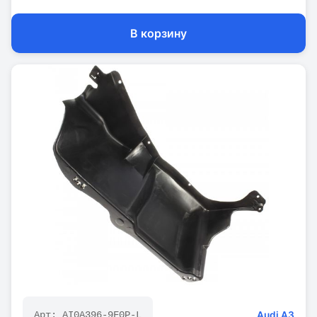
В корзину
Audi
A3
Арт:
AI0A396-9F0P-L