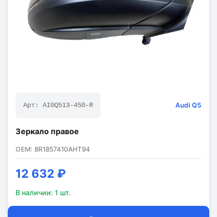
Audi
Q5
Арт:
AI0Q513-450-R
Зеркало правое
OEM:
8R1857410AHT94
12 632 ₽
В наличии:
1
шт.