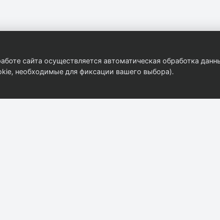
аботе сайта осуществляется автоматическая обработка данны
kie, необходимые для фиксации вашего выбора).
Компания
Контакты
+7 (812) 922-79-7
О компании
spb@autobody.ru
Контакты
г. Санкт-Петербург
Каталог
Смоляная 13к1
Прайс-лист
Пн–Пт: 09:00–18:0